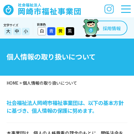
背景色
文字サイズ
採用情報
白
青
黄
黒
大
中
小
個人情報の取り扱いについて
HOME
>
個人情報の取り扱いについて
社会福祉法人岡崎市福祉事業団は、以下の基本方針
に基づき、個人情報の保護に努めます。
本事業団は、個人の人格尊重の理念のもとに、関係法令を