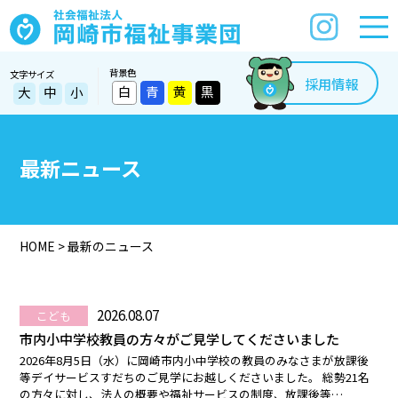
背景色
文字サイズ
採用情報
白
青
黄
黒
大
中
小
最新ニュース
HOME
>
最新のニュース
2026.08.07
こども
市内小中学校教員の方々がご見学してくださいました
2026年8月5日（水）に岡崎市内小中学校の教員のみなさまが放課後
等デイサービスすだちのご見学にお越しくださいました。 総勢21名
の方々に対し、法人の概要や福祉サービスの制度、放課後等…