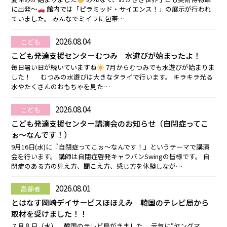
に出発～
館内では「ピラミッド・サイエンス！」の展示が行われ
ていました。 みんなでミイラに包帯…
2026.08.04
こども
こども発達支援センターむつみ 水遊びが始まったよ！
毎日暑い日が続いていますね
7月からむつみでも水遊びが始まりま
した！ むつみの水遊びは大きなタライで行います。 キラキラ光る
水やたくさんのおもちゃを見た…
2026.08.04
こども
こども発達支援センター講演会のお知らせ（自閉症ってこ
ぉ～なんです！）
9月16日(水)に『自閉症ってこぉ～なんです！』というテーマで講演
会を行います。 講師は自閉症啓発キャラバンSwingの皆様です。 自
閉症のある方の見え方、聞こえ方、感じ方を体験しなが…
2026.08.01
高齢者
とはなす岡崎デイサービスほほえみ 韓国のテレビ局から
取材を受けました！！
７月８日（水）、韓国のテレビ局がきました。 元気に“ヤングマ