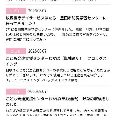
2026.08.07
こども
放課後等デイサービスほたる 豊田市防災学習センターに
行ってきました！
7月に豊田市防災学習センターに行きました。 暴風、地震、非常口探
しの体験と防災の話 を聞いた後、 救急車の前で写真をパシャリ、
実際に消防車に乗ってみ…
2026.08.07
こども
こども発達支援センターわかば（単独通所） フロッグス
イング
日頃はこども発達支援センターの事業にご理解とご協力をいただきあ
りがとうございます。 わかばで使用している運動器具を紹介しま
す。 フロッグスイング フロッグスイングは療育…
2026.08.07
こども
こども発達支援センターわかば(単独通所) 野菜の収穫をし
ました。
わかばの畑にできた野菜たちを収穫してきました。 みんなで頑張っ
た水やりとあたたかい太陽のおかげでこんなに大きく成長しました。