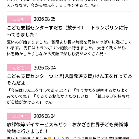
大きななす、今から根元をチョッキンするよ、持…
2026.08.05
こども
こども支援センターすだち（放デイ） トランポリンに行
ってきました！
夏休みが始まりました。普段より長い時間を元気いっぱいに過ごして
います。 先日はトランポリン施設へ行きました。 大きく跳んだり、
体を動かしたりしながら笑顔で楽しむ姿がたくさん見…
2026.08.04
こども
こども支援センターつむぎ(児童発達支援) けん玉を作ってあ
そんだよ
「今日はけん玉を作ってあそぶよ」 「作りかたを説明するからよく
みていてね」 「ぐるぐるおえかきたのしいね」 「紙コップを持ちな
がら絵がかけるよ」 けん…
2026.08.04
こども
放課後等デイサービスみどり おかざき世界子ども美術博
物館に行きました！
夏休みが始まりました
みんなで、おかざき世界子ども美術博物館