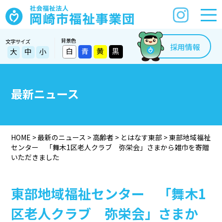
背景色
文字サイズ
採用情報
白
青
黄
黒
大
中
小
最新ニュース
HOME
>
最新のニュース
>
高齢者
>
とはなす東部
>
東部地域福祉
センター 「舞木1区老人クラブ 弥栄会」さまから雑巾を寄贈
いただきました
東部地域福祉センター 「舞木1
区老人クラブ 弥栄会」さまか