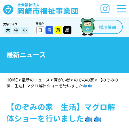
背景色
文字サイズ
採用情報
白
青
黄
黒
大
中
小
最新ニュース
HOME
>
最新のニュース
>
障がい者
>
のぞみの家
>
【のぞみの
家 生活】マグロ解体ショーを行いました
【のぞみの家 生活】マグロ解
体ショーを行いました