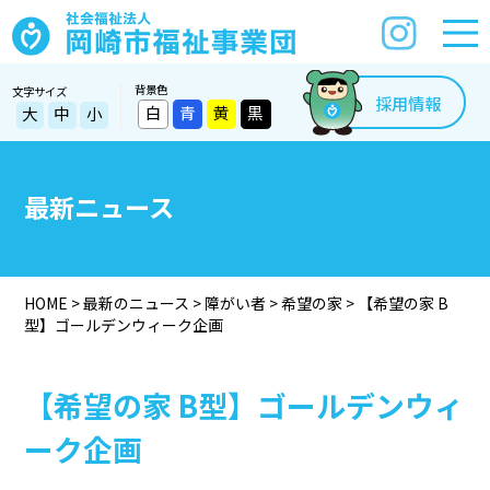
背景色
文字サイズ
採用情報
白
青
黄
黒
大
中
小
最新ニュース
HOME
>
最新のニュース
>
障がい者
>
希望の家
>
【希望の家 B
型】ゴールデンウィーク企画
【希望の家 B型】ゴールデンウィ
ーク企画