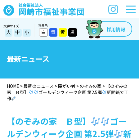
背景色
文字サイズ
採用情報
白
青
黄
黒
大
中
小
最新ニュース
HOME
>
最新のニュース
>
障がい者
>
のぞみの家
>
【のぞみの
家 Ｂ型】
ゴールデンウィーク企画 第2.5弾
新聞紙で工
作
【のぞみの家 Ｂ型】
ゴー
ルデンウィーク企画 第2.5弾
新