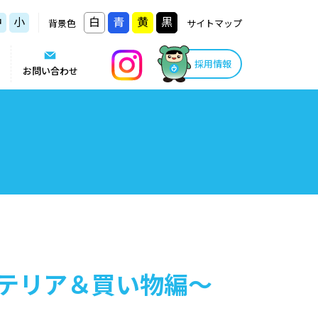
中
小
白
青
黄
黒
背景色
サイトマップ
採用情報
お問い合わせ
テリア＆買い物編～