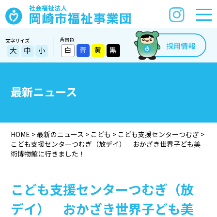
背景色
文字サイズ
採用情報
白
青
黄
黒
大
中
小
最新ニュース
HOME
>
最新のニュース
>
こども
>
こども支援センターつむぎ
>
こども支援センターつむぎ（放デイ） おかざき世界子ども美
術博物館に行きました！
こども支援センターつむぎ（放
デイ） おかざき世界子ども美