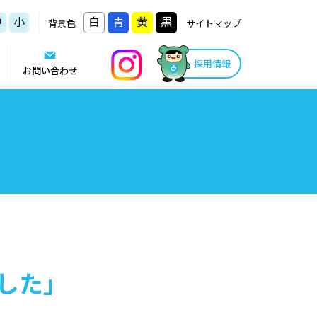
中
小
白
青
黄
黒
背景色
サイトマップ
採用情報
お問い合わせ
した」