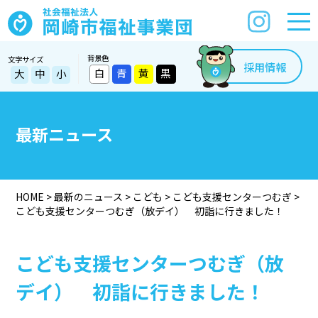
背景色
文字サイズ
採用情報
白
青
黄
黒
大
中
小
最新ニュース
HOME
>
最新のニュース
>
こども
>
こども支援センターつむぎ
>
こども支援センターつむぎ（放デイ） 初詣に行きました！
こども支援センターつむぎ（放
デイ） 初詣に行きました！