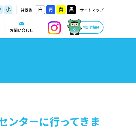
中
小
白
青
黄
黒
背景色
サイトマップ
採用情報
お問い合わせ
！
センターに行ってきま