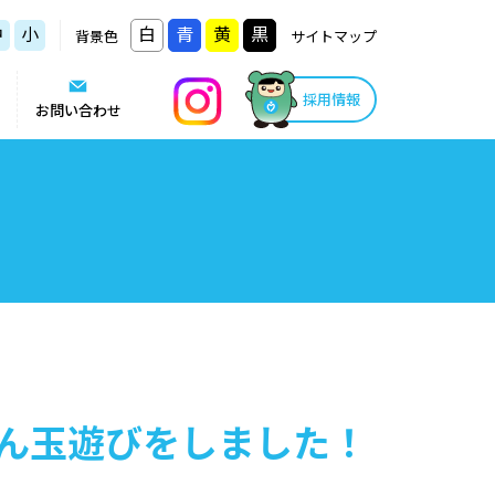
中
小
白
青
黄
黒
背景色
サイトマップ
採用情報
お問い合わせ
ん玉遊びをしました！