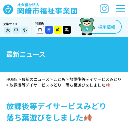
背景色
文字サイズ
採用情報
白
青
黄
黒
大
中
小
最新ニュース
HOME
>
最新のニュース
>
こども
>
放課後等デイサービスみどり
>
放課後等デイサービスみどり 落ち葉遊びをしました
放課後等デイサービスみどり
落ち葉遊びをしました