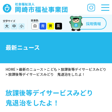
背景色
文字サイズ
採用情報
白
青
黄
黒
大
中
小
最新ニュース
HOME
>
最新のニュース
>
こども
>
放課後等デイサービスみどり
>
放課後等デイサービスみどり 鬼退治をしたよ！
放課後等デイサービスみどり
鬼退治をしたよ！