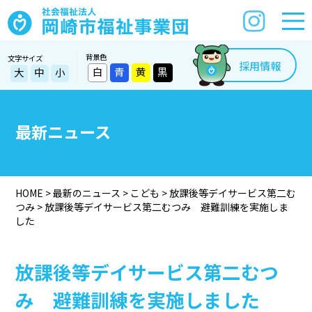
背景色
文字サイズ
採用情報
白
青
黄
黒
大
中
小
最新ニュース
HOME
>
最新のニュース
>
こども
>
放課後等デイサービス第二む
つみ
>
放課後等デイサービス第二むつみ 避難訓練を実施しま
した
放課後等デイサービス第二むつ
み 避難訓練を実施しました