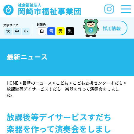
背景色
文字サイズ
採用情報
白
青
黄
黒
大
中
小
最新ニュース
HOME
>
最新のニュース
>
こども
>
こども支援センターすだち
>
放課後等デイサービスすだち 楽器を作って演奏会をしまし
た。
放課後等デイサービスすだち
楽器を作って演奏会をしまし