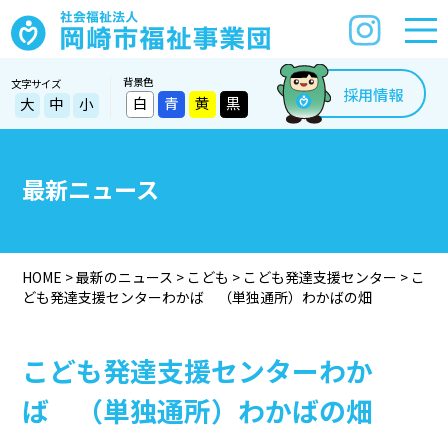
背景色
文字サイズ
採用情報
白
青
黄
黒
大
中
小
最新ニュース
HOME
>
最新のニュース
>
こども
>
こども発達支援センター
>
こ
ども発達支援センターわかば （単独通所）わかばの畑
こども発達支援センターわか
ば （単独通所）わかばの畑