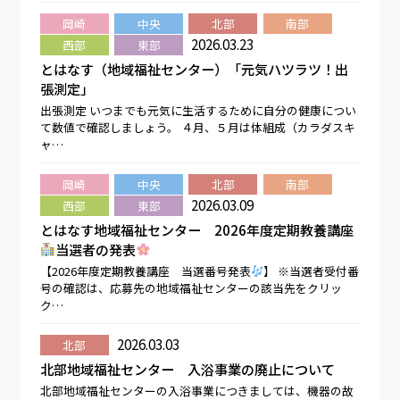
岡崎
中央
北部
南部
2026.03.23
西部
東部
とはなす（地域福祉センター）「元気ハツラツ！出
張測定」
出張測定 いつまでも元気に生活するために自分の健康につい
て数値で確認しましょう。 ４月、５月は体組成（カラダスキ
ャ…
岡崎
中央
北部
南部
2026.03.09
西部
東部
とはなす地域福祉センター 2026年度定期教養講座
当選者の発表
【2026年度定期教養講座 当選番号発表
】 ※当選者受付番
号の確認は、応募先の地域福祉センターの該当先をクリッ
ク…
2026.03.03
北部
北部地域福祉センター 入浴事業の廃止について
北部地域福祉センターの入浴事業につきましては、機器の故