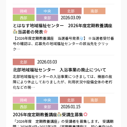
岡崎
中央
北部
南部
2026.03.09
西部
東部
とはなす地域福祉センター 2026年度定期教養講座
当選者の発表
【2026年度定期教養講座 当選番号発表
】 ※当選者受付番
号の確認は、応募先の地域福祉センターの該当先をクリッ
ク…
2026.03.03
北部
北部地域福祉センター 入浴事業の廃止について
北部地域福祉センターの入浴事業につきましては、機器の故
障により休止しておりましたが、利用状況や設備全体の老朽
化などの現…
岡崎
中央
北部
南部
2026.01.15
西部
東部
2026年度定期教養講座
受講生募集
「2026年度 定期教養講座」の受講者を募集します。 受講期
間：2026年4月~2027年3月 （定期教養講座は、初心者向けの