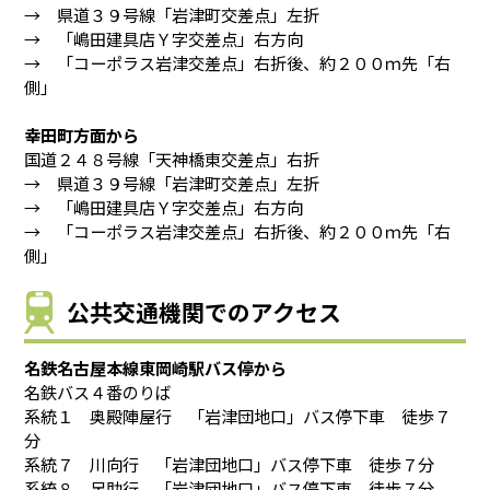
→ 県道３９号線「岩津町交差点」左折
→ 「嶋田建具店Ｙ字交差点」右方向
→ 「コーポラス岩津交差点」右折後、約２００ｍ先「右
側」
幸田町方面から
国道２４８号線「天神橋東交差点」右折
→ 県道３９号線「岩津町交差点」左折
→ 「嶋田建具店Ｙ字交差点」右方向
→ 「コーポラス岩津交差点」右折後、約２００ｍ先「右
側」
公共交通機関でのアクセス
名鉄名古屋本線東岡崎駅バス停から
名鉄バス４番のりば
系統１ 奥殿陣屋行 「岩津団地口」バス停下車 徒歩７
分
系統７ 川向行 「岩津団地口」バス停下車 徒歩７分
系統８ 足助行 「岩津団地口」バス停下車 徒歩７分