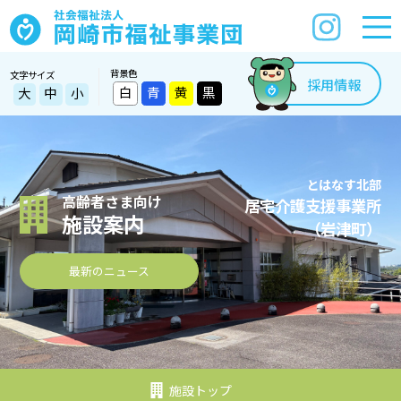
背景色
文字サイズ
採用情報
白
青
黄
黒
大
中
小
とはなす北部
高齢者さま向け
居宅介護支援事業所
施設案内
（岩津町）
最新のニュース
施設トップ