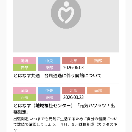
岡崎
中央
北部
南部
2026.06.03
西部
東部
とはなす共通 台風通過に伴う開館について
岡崎
中央
北部
南部
2026.03.23
西部
東部
とはなす（地域福祉センター）「元気ハツラツ！出
張測定」
出張測定 いつまでも元気に生活するために自分の健康につい
て数値で確認しましょう。 ４月、５月は体組成（カラダスキ
ャ…