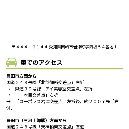
〒４４４－２１４４ 愛知県岡崎市岩津町字西坂５４番地１
車でのアクセス
豊田市方面から
国道２４８号線「北於御所交差点」左折
→ 県道３９号線「アイ美容室交差点」左折
→ 「一本目交差点」右折
→ 「コーポラス岩津交差点」左折後、約２００ｍ先「右
側」
豊田市（三河上郷駅）方面から
国道２４８号線「天神橋東交差点」直進