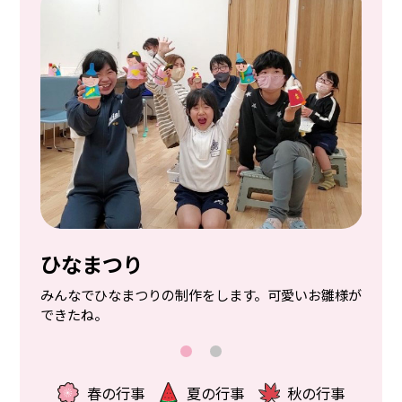
お花見
ひなまつり
ぽかぽか陽気に誘われて、近くでは綺麗な桜がいっぱ
みんなでひなまつりの制作をします。可愛いお雛様が
い。みんなでお花見。
できたね。
春の行事
夏の行事
秋の行事