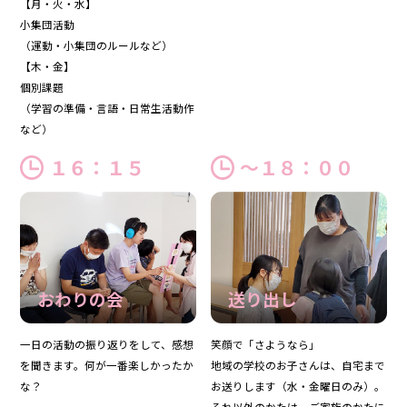
【月・火・水】
小集団活動
（運動・小集団のルールなど）
【木・金】
個別課題
（学習の準備・言語・日常生活動作
など）
１６：１５
～１８：００
おわりの会
送り出し
一日の活動の振り返りをして、感想
笑顔で「さようなら」
を聞きます。何が一番楽しかったか
地域の学校のお子さんは、自宅まで
な？
お送りします（水・金曜日のみ）。
それ以外のかたは、ご家族のかたに