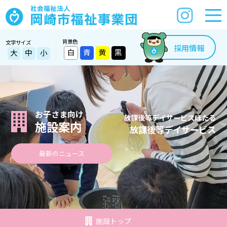
背景色
文字サイズ
採用情報
白
青
黄
黒
大
中
小
お子さま向け
放課後等デイサービスほたる
施設案内
放課後等デイサービス
最新のニュース
施設トップ