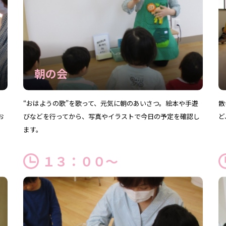
朝の会
“おはようの歌”を歌って、元気に朝のあいさつ。絵本や手遊
散
お
びなどを行ってから、写真やイラストで今日の予定を確認し
ど
ます。
１３：００～