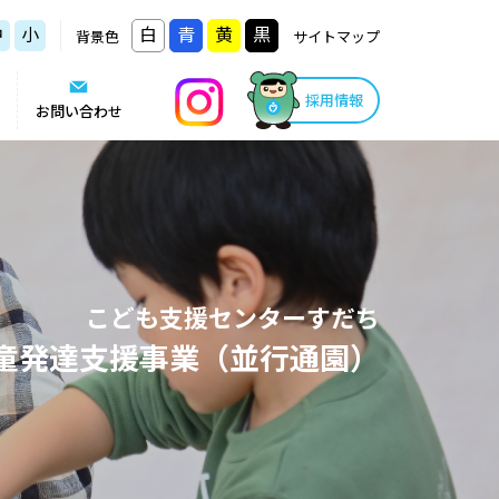
中
小
白
青
黄
黒
背景色
サイトマップ
採用情報
お問い合わせ
こども支援センターすだち
童発達支援事業（並行通園）