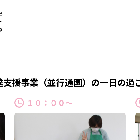
ろ
と
剣
達支援事業（並行通園）の一日の過
１０：００～